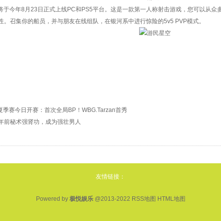
rd》将于今年8月23日正式上线PC和PS5平台。这是一款第一人称射击游戏，您可以
性。召集你的船员，并与朋友在线组队，在银河系中进行惊险的5v5 PVP模式。
L夏季赛今日开赛：首次全局BP！WBG.Tarzan首秀
年前秘术强肾功，成为强壮男人
友情链接：
Powered by
极悦娱乐
@2013-2022
RSS地图
HTML地图