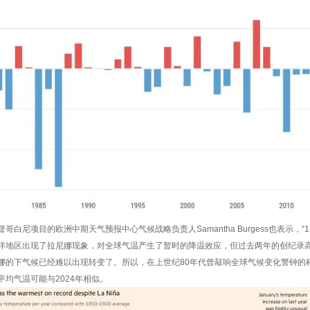
哥白尼项目的欧洲中期天气预报中心气候战略负责人Samantha Burgess也表示，
洋地区出现了拉尼娜现象，对全球气温产生了暂时的降温效应，但过去两年的创纪录高
娜的下气候已经难以出现转变了。所以，在上世纪80年代曾敲响全球气候变化警钟的科学家
平均气温可能与2024年相似。