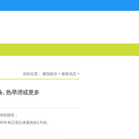
你的位置：
极悦娱乐
>
最新动态
>
备, 热旱涝或更多
布的报告：
940年有记录以来最热的1月份。